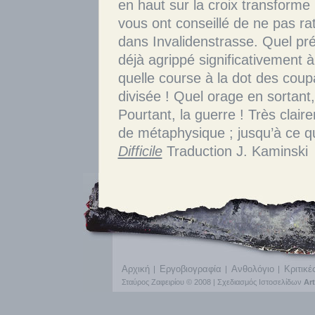
Difficile
Traduction J. Kaminski
Αρχική
Εργοβιογραφία
Ανθολόγιο
Κριτικέ
Σταύρος Ζαφειρίου © 2008 |
Σχεδιασμός Ιστοσελίδων
Ar