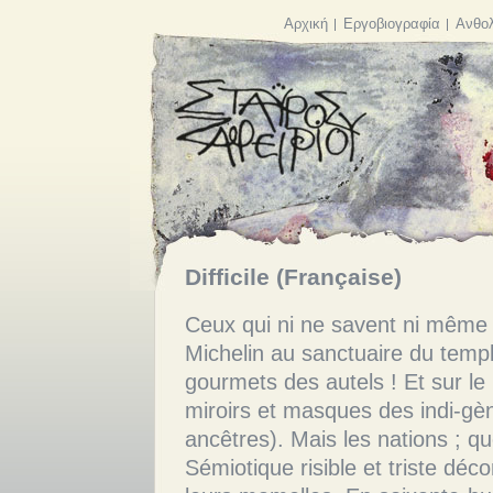
Αρχική
Εργοβιογραφία
Ανθολ
Difficile (Française)
Ceux qui ni ne savent ni même ne demandent I. Combien d’étoiles Michelin au sanctuaire du temple ! Combien de delicatessen pour les gourmets des autels ! Et sur le parvis les marchands (perles et petits miroirs et masques des indi-gènes et mains plongées dans les ancêtres). Mais les nations ; quel récit ennuyeux les nations ! Sémiotique risible et triste déconstruction de mammifères qui cachent leurs mamelles. En soixante-huit (au vingtième siècle) –tu ne te souviens même plus comme l’Europe craquait, saignant sur les barricades ; en soixante-huit, donc, les rues appartenaient à tous ceux qui arrachaient les pavés ; situationnistes et enragés, et tout autour la fraîcheur de la plage dans les ca-niveaux. Mais les nations ; à quoi cela sert que les nations se réveillent mortes, déroulant derrière elles comme un linceul les cérémonies commémoratives des néo-humanistes ? Bien sûr, l’enfer c’est l’enfer des autres : la plus ancienne installation d’un art ignoré, accroché aux flancs de l’expressionnisme. ― Quel art et quel enfer ? Quiconque a refusé de s’immortaliser sur fond de logos sponsorisés du chaos, estimant que la technique abolit l’idée, ou quiconque a défini l’obscur comme développement du clair dans l’étude de l’incurie des classes sociales ; ― Quel chaos et quel développement ? De près une vie gaspillée dans des colloques avec des homéopathes néo-phytes qui lancent droit sur toi leurs horoscopes. De près une vie –sans compter la nécessité, les petits bénéfices et la proportionnalité succincte. Les nations cependant ; quel argument discrédité les nations ! Sentimentalité et sanglots dans les cinémas de quartiers devant les films série B. C’est pourquoi je te dis : Sur une telle base invertébrée, essaie donc d’ériger la superstructure. II. Ah ! Si nous étions de nouveau toi et moi, en classe économique tout à fait à l’arrière du fuselage. Le Mont Blanc, trente-quatre mille pieds d’altitude ; direction : Paris. Les Nénuphars (Monet) dans les salles de l’Orangerie ; quelques danseuses de Degas sans doute à Orsay. Pour le reste des coquillages partout et des artistes du métro –des colonies. Tantôt la pluie, tantôt le soleil, tantôt l’humidité ; Avril. L’après-midi : ici se trouvait la Bastille ; le Jardin du Luxembourg ; le soir déjà à Montmartre : le Sacré-Cœur fermé aux fidèles mais pas le Moulin Rouge –aux touristes. Un peu plus haut nos portraits en plein air –caricatures aux crayons de cou-leur. Une révolution –qui a commencé sûrement bien avant la fin des tyrans– frotte ses mousses moisies sur nos jambes. Nous marchons inlassablement dans des rues sales, ouvrant et fermant sans arrêt le plan avec les itinéraires indiqués de nos idées. Nous sommes ici, dans un ici qui se dépose partout comme de l’humidité, portés aux tasses de café bavardes, commentant les styles gothiques qui débordent des consciences pleines à ras-bord. Monsieur Sartre, par exemple : débordant d’existentialisme et ex officio charitable aux vulves. Malgré cela : d’abord quelque chose de léger aux Deux Magots et ensuite « Huis Clos » –ne serait-ce que par désespoir. Un peu de prudence avant l’accomplissement, mais surtout : inversion de la hauteur close. ― Combien de pourriture il y a dans la chambre ! Quel fossé entre l’Être et son affirmation ! Cependant, Marcellus, un nouveau fantôme erre sur le plafond à deux lits comme une fumée, sans que les moyens contre l’incendie soient activés. ― La Constitution, citoyens non-fumeurs : couture jésuitique sur un habit décousu. La Constitution, qui veille comme un gardien de la bête ; parce qu’il faut que nous gardions la bête vivante –au moins cela. Hélas ! Dans toute une génération d’exécuteurs le seul Saint-Just a compris ce que veut dire en vérité La Raison. III. Ce qui constitue une république, c’est la destruction totale de ce qui lui est opposé. Vous avez à punir non seulement les traîtres, mais les indifférents même. Louis Antoine Léon de Saint-Just Non que, si on regarde autour de soi, on ne puisse peut-être constater que tous les mots ne sont des pièces de la même machine ; si on en laisse quelques-uns chasser tout seuls, ils sont capables de faire sortir la bête de son trou. Comme alors, en ce temps-là, avant que rappliquent les autres idéaux –quand seulement des anges faisaient tourner la roue–, c’était les mots qui reformulaient les périls dans leurs battements d’ailes. (Saint-Just sort devant le manteau d’Arlequin, tenant sa tête coupée) : « Ceux qui font les révolutions à moitié, n’ont fait que se creuser un tom-beau ». Et une autre fois, en un autre temps, sur les murs : « Crains ceux qui veulent vivre dans le calme et la paix. Ils s