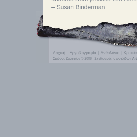
– Susan Binderman
Αρχική
Εργοβιογραφία
Ανθολόγιο
Κριτικέ
Σταύρος Ζαφειρίου © 2008 |
Σχεδιασμός Ιστοσελίδων
Ar