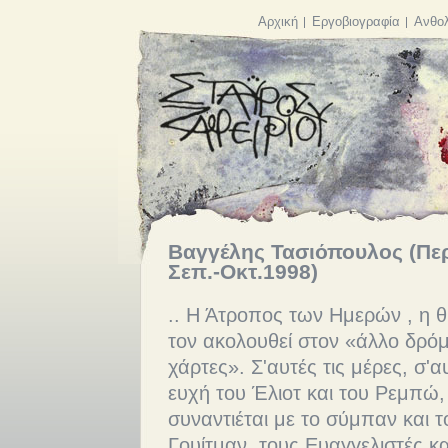
Αρχική
Εργοβιογραφία
Ανθολ
Βαγγέλης Τασιόπουλος (Περ
Σεπ.-Οκτ.1998)
.. Η Άτροπος των Ημερών , η θ
τον ακολουθεί στον «άλλο δρό
χάρτες». Σ'αυτές τις μέρες, σ'
ευχή του Έλιοτ και του Ρεμπώ,
συναντιέται με το σύμπαν και τ
Γουίτμαν, τους Ευαγγελιστές κα