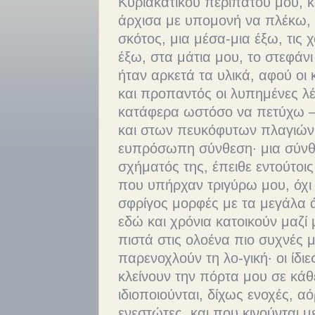
Κυριακάτικου περιπάτου μου, 
άρχισα με υπομονή να πλέκω, 
σκότος, μια μέσα-μια έξω, τις 
έξω, στα μάτια μου, το στεφάνι
ήταν αρκετά τα υλικά, αφού οι 
και προπαντός οι λυπημένες λέξ
κατάφερα ωστόσο να πετύχω –
και στων πευκόφυτων πλαγιών 
ευπρόσωπη σύνθεση· μια σύνθ
σχήματός της, έπειθε εντούτοις 
που υπήρχαν τριγύρω μου, όχι 
σφρίγος μορφές με τα μεγάλα ά
εδώ και χρόνια κατοικούν μαζί
πιστά στις ολοένα πιο συχνές 
παρενοχλούν τη λο-γική· οι ίδι
κλείνουν την πόρτα μου σε κάθ
ιδιοποιούνται, δίχως ενοχές, α
ενεστώτες, και που κινούνται 