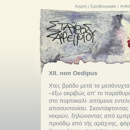
Αρχική
Εργοβιογραφία
Ανθολ
XII. non Oedipus
Χτες βράδυ μετά τα μεσάνυχτα
–έξω ακριβώς απ’ το παράθυρ
στο πορτοκαλί· απόμεινε εντελ
αποσυντονίσει. Σκοντάφτοντας
νεκρών, ξηλώνοντας από εμπρ
προόδῳ ιστό τής αράχνης, φόρ