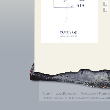
Αρχική
Εργοβιογραφία
Ανθολόγιο
Κριτικέ
Σταύρος Ζαφειρίου © 2008 |
Σχεδιασμός Ιστοσελίδων
Ar