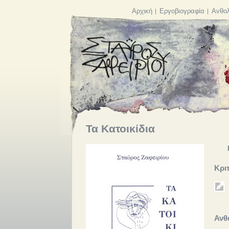
Αρχική
Εργοβιογραφία
Ανθολ
Τα Κατοικίδια
Κριτ
Ανθ